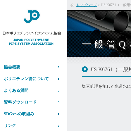
トップページ
>
JIS K6761
一般管Q
協会概要
JIS K676
ポリエチレン管について
塩素処理を施した水道水に
よくある質問
資料ダウンロード
SDGsへの取組み
リンク