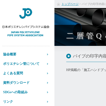
トップページ
>
パイプの印字内容
二層管Q
協会概要
パイプの印字内
ポリエチレン管について
HP掲載の「施工ハンドブ
よくある質問
資料ダウンロード
SDGsへの取組み
リンク