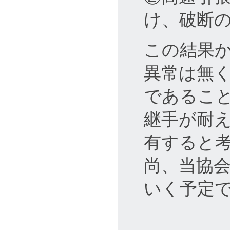
け、破断の
この結果
異常は無
であるこ
継手が耐
有すると
尚、当協
いく予定