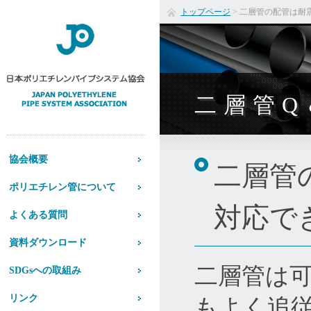
トップページ
>
二層管の配管は耐
二層管Q
協会概要
二層管
ポリエチレン管について
対応で
よくある質問
資料ダウンロード
二層管は
SDGsへの取組み
リンク
もよく追