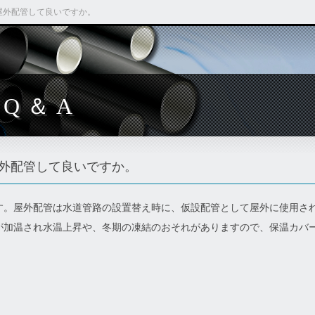
屋外配管して良いですか。
Q＆A
外配管して良いですか。
す。屋外配管は水道管路の設置替え時に、仮設配管として屋外に使用さ
が加温され水温上昇や、冬期の凍結のおそれがありますので、保温カバ