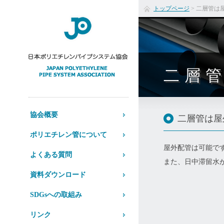
トップページ
>
二層管は
二層管
協会概要
二層管は屋
ポリエチレン管について
屋外配管は可能で
よくある質問
また、日中滞留水
資料ダウンロード
SDGsへの取組み
リンク